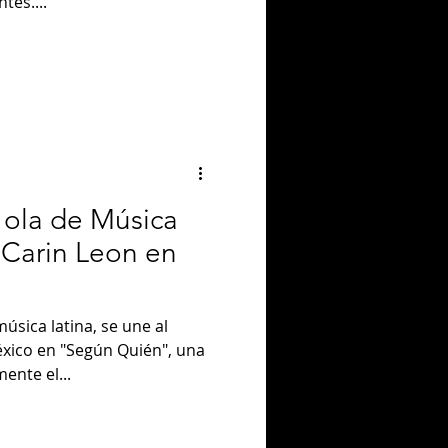
tes....
 ola de Música
 Carin Leon en
úsica latina, se une al
éxico en "Según Quién", una
ente el...