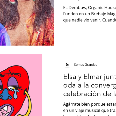
EL Dembow, Organic House y
Funden en un Brebaje Mági
que nadie vio venir. Cuando
Somos Grandes
Elsa y Elmar ju
oda a la converg
celebración de l
creativa
Agárrate bien porque est
en un viaje musical que tra