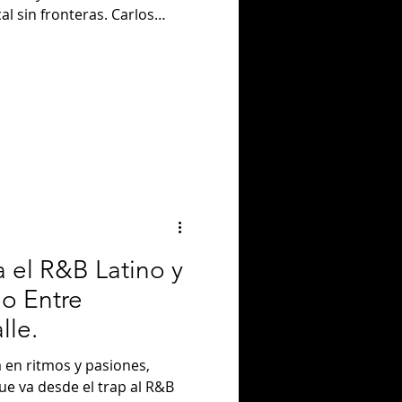
al sin fronteras. Carlos
rficial” se presenta como
 las relaciones que se
ichas desde un tono muy
rpreta con una claridad
amatismo excesivo,
que va desnudando poco a
ío que a
 el R&B Latino y
o Entre
lle.
a en ritmos y pasiones,
e va desde el trap al R&B