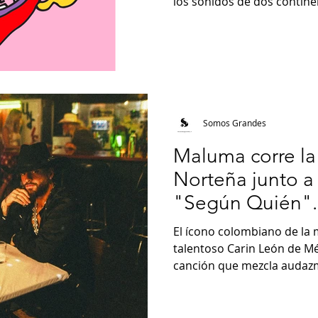
los sonidos de dos continen
Somos Grandes
Maluma corre la
Norteña junto a
"Según Quién".
El ícono colombiano de la m
talentoso Carin León de M
canción que mezcla audazm