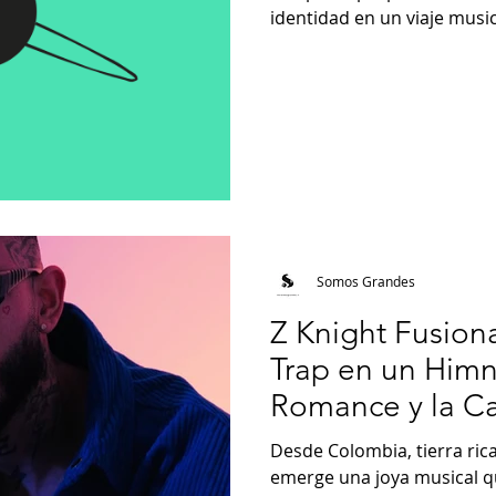
identidad en un viaje music
Marco – “Superficial” “Supe
una reflexión directa sobre
quedan en la superficie, d
honesto. Carlos Marco inte
emocional que evita el dr
apoyándose en una letra 
poco esa sensación de vac
Somos Grandes
Z Knight Fusiona
Trap en un Himn
Romance y la Ca
Desde Colombia, tierra ric
emerge una joya musical qu