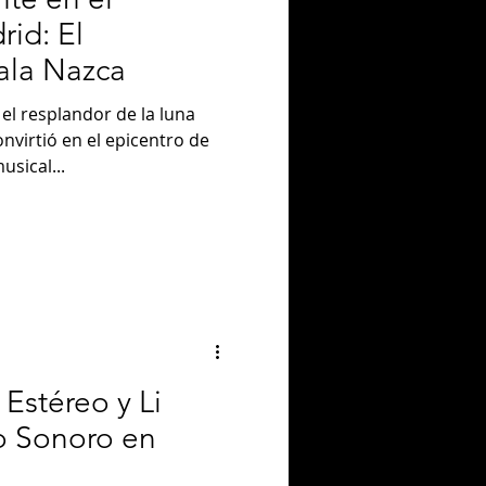
id: El
ala Nazca
el resplandor de la luna
nvirtió en el epicentro de
sical...
Estéreo y Li
o Sonoro en