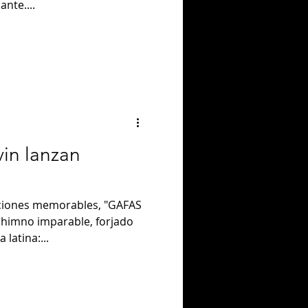
nte....
vin lanzan
aciones memorables, "GAFAS
imno imparable, forjado
 latina:...