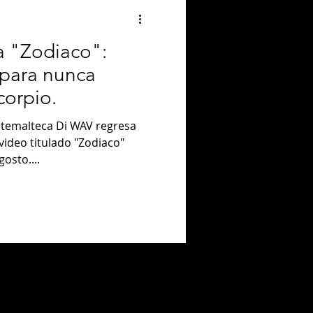
a "Zodiaco":
 para nunca
corpio.
atemalteca Di WAV regresa
 video titulado "Zodiaco"
osto....