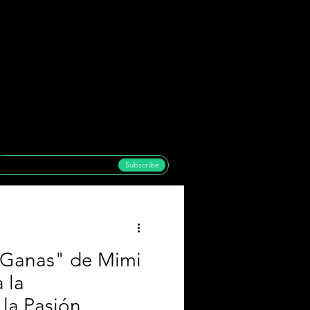
Subscribe
 Ganas" de Mimi
 la
 la Pasión