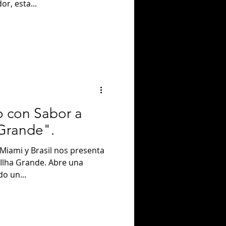
or, esta...
o con Sabor a
 Grande".
 Miami y Brasil nos presenta
 Ilha Grande. Abre una
do un...