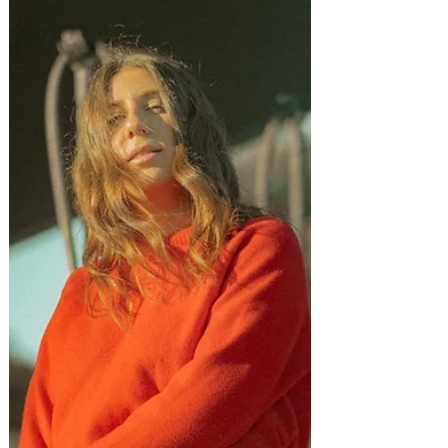
Beyond".
La banda indie pop española Nightcars nos
presentan su nuevo single y EP "Thinking
Beyond" publicado este pasado 28 de
Agosto. Entran...